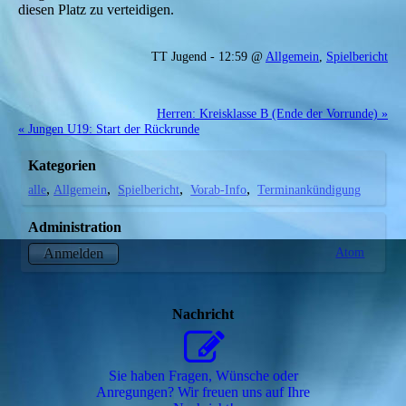
diesen Platz zu verteidigen.
TT Jugend - 12:59 @
Allgemein
,
Spielbericht
Herren: Kreisklasse B (Ende der Vorrunde) »
« Jungen U19: Start der Rückrunde
Kategorien
alle
Allgemein
Spielbericht
Vorab-Info
Terminankündigung
Administration
Atom
Anmelden
Nachricht
Sie haben Fragen, Wünsche oder
Anregungen? Wir freuen uns auf Ihre