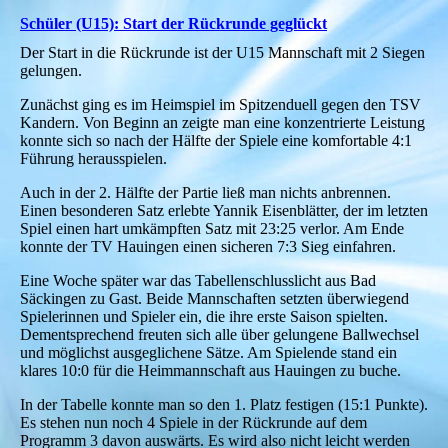
Schüler (U15): Start der Rückrunde geglückt
Der Start in die Rückrunde ist der U15 Mannschaft mit 2 Siegen
gelungen.
Zunächst ging es im Heimspiel im Spitzenduell gegen den TSV
Kandern. Von Beginn an zeigte man eine konzentrierte Leistung
konnte sich so nach der Hälfte der Spiele eine komfortable 4:1
Führung herausspielen.
Auch in der 2. Hälfte der Partie ließ man nichts anbrennen.
Einen besonderen Satz erlebte Yannik Eisenblätter, der im letzten
Spiel einen hart umkämpften Satz mit 23:25 verlor. Am Ende
konnte der TV Hauingen einen sicheren 7:3 Sieg einfahren.
Eine Woche später war das Tabellenschlusslicht aus Bad
Säckingen zu Gast. Beide Mannschaften setzten überwiegend
Spielerinnen und Spieler ein, die ihre erste Saison spielten.
Dementsprechend freuten sich alle über gelungene Ballwechsel
und möglichst ausgeglichene Sätze. Am Spielende stand ein
klares 10:0 für die Heimmannschaft aus Hauingen zu buche.
In der Tabelle konnte man so den 1. Platz festigen (15:1 Punkte).
Es stehen nun noch 4 Spiele in der Rückrunde auf dem
Programm 3 davon auswärts. Es wird also nicht leicht werden