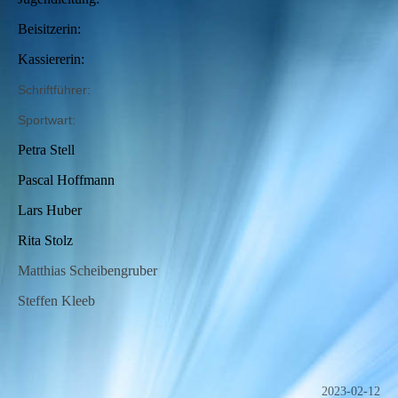
Beisitzerin:
Kassiererin:
Schriftführer:
Sportwart:
Petra Stell
Pascal Hoffmann
Lars Huber
Rita Stolz
Matthias Scheibengruber
Steffen Kleeb
2023-02-12