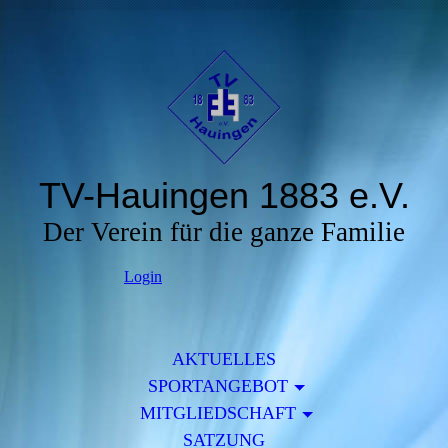
TV-Hauingen 1883 e.V.
Der Verein für die ganze Familie
Login
AKTUELLES
SPORTANGEBOT
MITGLIEDSCHAFT
SATZUNG