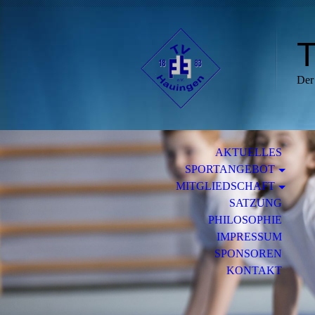
T
Der 
AKTUELLES
SPORTANGEBOT
MITGLIEDSCHAFT
SATZUNG
PHILOSOPHIE
IMPRESSUM
SPONSOREN
KONTAKT