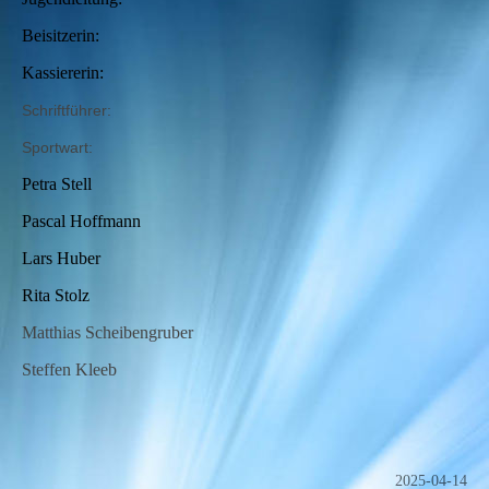
Beisitzerin:
Kassiererin:
Schriftführer:
Sportwart:
Petra Stell
Pascal Hoffmann
Lars Huber
Rita Stolz
Matthias Scheibengruber
Steffen Kleeb
2025-04-14