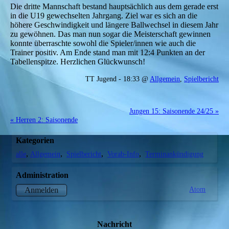
Die dritte Mannschaft bestand hauptsächlich aus dem gerade erst
in die U19 gewechselten Jahrgang. Ziel war es sich an die
höhere Geschwindigkeit und längere Ballwechsel in diesem Jahr
zu gewöhnen. Das man nun sogar die Meisterschaft gewinnen
konnte überraschte sowohl die Spieler/innen wie auch die
Trainer positiv. Am Ende stand man mit 12:4 Punkten an der
Tabellenspitze. Herzlichen Glückwunsch!
TT Jugend - 18:33 @
Allgemein
,
Spielbericht
Jungen 15: Saisonende 24/25 »
« Herren 2: Saisonende
Kategorien
alle
Allgemein
Spielbericht
Vorab-Info
Terminankündigung
Administration
Atom
Anmelden
Nachricht