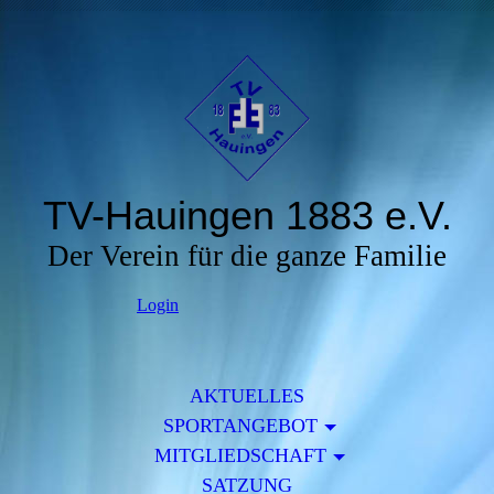
TV-Hauingen 1883 e.V.
Der Verein für die ganze Familie
Login
AKTUELLES
SPORTANGEBOT
MITGLIEDSCHAFT
SATZUNG